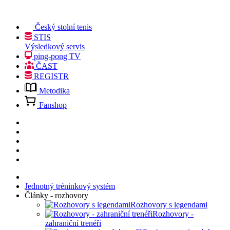
Český stolní tenis
STIS
Výsledkový servis
ping-pong TV
ČAST
REGISTR
Metodika
Fanshop
Jednotný tréninkový systém
Články - rozhovory
Rozhovory s legendami
Rozhovory -
zahraniční trenéři