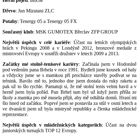
Herní pojetí
: útočné
Dřevo
: Jun Mizutani ZLC
Potahy
: Tenergy 05 a Tenergy 05 FX
Současný klub
: MSK GUMOTEX Břeclav ZFP GROUP
Největší úspěch v celé kariéře
: Účast na letních olympijských
hrách v Pekingu 2008 a v Londýně 2012, bronzové medaile z
mistrovství Evropy v soutěži družstev v letech 2009 a 2013.
Začátky mé stolně-tenisové kariéry
: Začínala jsem v Hodoníně
pod vedením pana Brhela v roce 1991. Bydleli jsme kousek od haly
a vždycky jsme se s mamkou při procházce stavěly podívat se na
trénink. Bavilo mě to, jednoho dne jsem dostala do ruky raketu a
pak už to šlo rychle. Pamatuji si, že mě stolní tenis velmi bavil a v
herně jsem byla pořád. Pan Brhel tam byl už když jsem přišla ze
školy a mamka pro mě musela přijít, aby mě odtáhla domů. Hraní mi
šlo hned od začátku. Poprvé jsem se postavila za stůl v osmi letech a
ve dvanácti jsem už byla mistryně republiky a členka mládežnické
reprezentace.
Největší úspěch v mládežnických kategoriích
: Účast na dvou
juniorských turnajích TOP 12 Evropy.