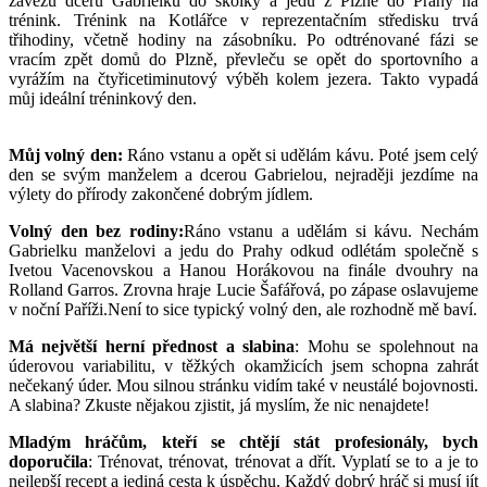
zavezu dceru Gabrielku do školky a jedu z Plzně do Prahy na
trénink. Trénink na Kotlářce v reprezentačním středisku trvá
třihodiny, včetně hodiny na zásobníku. Po odtrénované fázi se
vracím zpět domů do Plzně, převleču se opět do sportovního a
vyrážím na čtyřicetiminutový výběh kolem jezera. Takto vypadá
můj ideální tréninkový den.
Můj volný den:
Ráno vstanu a opět si udělám kávu. Poté jsem celý
den se svým manželem a dcerou Gabrielou, nejraději jezdíme na
výlety do přírody zakončené dobrým jídlem.
Volný den bez rodiny:
Ráno vstanu a udělám si kávu. Nechám
Gabrielku manželovi a jedu do Prahy odkud odlétám společně s
Ivetou Vacenovskou a Hanou Horákovou na finále dvouhry na
Rolland Garros. Zrovna hraje Lucie Šafářová, po zápase oslavujeme
v noční Paříži.Není to sice typický volný den, ale rozhodně mě baví.
Má největší herní přednost a slabina
: Mohu se spolehnout na
úderovou variabilitu, v těžkých okamžicích jsem schopna zahrát
nečekaný úder. Mou silnou stránku vidím také v neustálé bojovnosti.
A slabina? Zkuste nějakou zjistit, já myslím, že nic nenajdete!
Mladým hráčům, kteří se chtějí stát profesionály, bych
doporučila
: Trénovat, trénovat, trénovat a dřít. Vyplatí se to a je to
nejlepší recept a jediná cesta k úspěchu. Každý dobrý hráč si musí jít