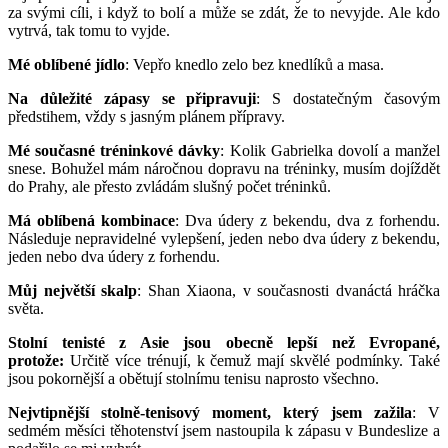
za svými cíli, i když to bolí a může se zdát, že to nevyjde. Ale kdo
vytrvá, tak tomu to vyjde.
Mé oblíbené jídlo
: Vepřo knedlo zelo bez knedlíků a masa.
Na důležité zápasy se připravuji
: S dostatečným časovým
předstihem, vždy s jasným plánem přípravy.
Mé současné tréninkové dávky
: Kolik Gabrielka dovolí a manžel
snese. Bohužel mám náročnou dopravu na tréninky, musím dojíždět
do Prahy, ale přesto zvládám slušný počet tréninků.
Má oblíbená kombinace
: Dva údery z bekendu, dva z forhendu.
Následuje nepravidelné vylepšení, jeden nebo dva údery z bekendu,
jeden nebo dva údery z forhendu.
Můj největší skalp
: Shan Xiaona, v současnosti dvanáctá hráčka
světa.
Stolní tenisté z Asie jsou obecně lepší než Evropané,
protože:
Určitě více trénují, k čemuž mají skvělé podmínky. Také
jsou pokornější a obětují stolnímu tenisu naprosto všechno.
Nejvtipnější stolně-tenisový moment, který jsem zažila
: V
sedmém měsíci těhotenství jsem nastoupila k zápasu v Bundeslize a