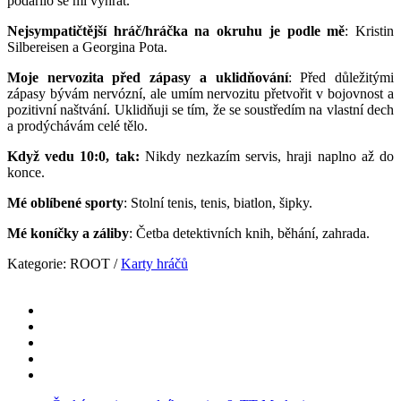
podařilo se mi vyhrát.
Nejsympatičtější hráč/hráčka na okruhu je podle mě
: Kristin
Silbereisen a Georgina Pota.
Moje nervozita před zápasy a uklidňování
: Před důležitými
zápasy bývám nervózní, ale umím nervozitu přetvořit v bojovnost a
pozitivní naštvání. Uklidňuji se tím, že se soustředím na vlastní dech
a prodýchávám celé tělo.
Když vedu 10:0, tak:
Nikdy nezkazím servis, hraji naplno až do
konce.
Mé oblíbené sporty
: Stolní tenis, tenis, biatlon, šipky.
Mé koníčky a záliby
: Četba detektivních knih, běhání, zahrada.
Kategorie:
ROOT
/
Karty hráčů