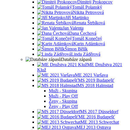
Dimitrij Prokopcov
Tomáš Polanský
Nikita Petrovová
Jiří Martinko
Renata Štrbíková
Jan Valenta
Dana Čechová
Tomáš Konečný
Karin Adámková
Šimon Bělík
Linda Záděrová
Databáze zápasů
ME Družstva 2021
Kluž
ME 2021 Varšava
MS 2019 Budapešť
MS 2018 Halmstad
Muži - Skupina
Muži - Play Off
Ženy - Skupina
Ženy - Play Off
MS 2017 Düsseldorf
ME 2016 Budapešť
ME 2013 Schwechat
MEJ 2013 Ostrava