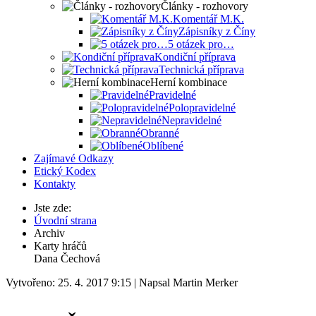
Články - rozhovory
Komentář M.K.
Zápisníky z Číny
5 otázek pro…
Kondiční příprava
Technická příprava
Herní kombinace
Pravidelné
Polopravidelné
Nepravidelné
Obranné
Oblíbené
Zajímavé Odkazy
Etický Kodex
Kontakty
Jste zde:
Úvodní strana
Archiv
Karty hráčů
Dana Čechová
Vytvořeno: 25. 4. 2017 9:15
|
Napsal Martin Merker