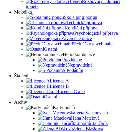
Rozhovory - domácí
trenéři
Metodika
Škola ping-pongu
Technická příprava
Kondiční příprava
Psychologická příprava
Závěrečné práce
Přednášky a webináře
Ostatní
Herní kombinace
Pravidelné
Nepravidelné
S Podáním
Školení
Licence A
Licence B
Licence C a D
Ostatní
Archiv
Karty hráčů
Iveta Vacenovská
Hana Matelová
Lubomír Jančařík
Zdena Blašková