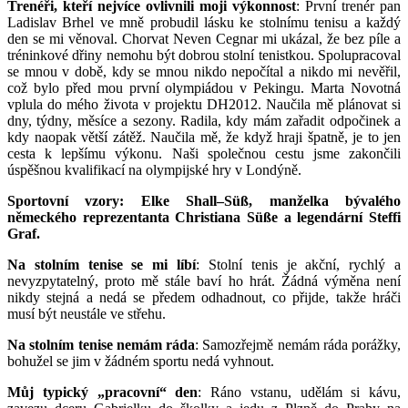
Trenéři, kteří nejvíce ovlivnili moji výkonnost
: První trenér pan
Ladislav Brhel ve mně probudil lásku ke stolnímu tenisu a každý
den se mi věnoval. Chorvat Neven Cegnar mi ukázal, že bez píle a
tréninkové dřiny nemohu být dobrou stolní tenistkou. Spolupracoval
se mnou v době, kdy se mnou nikdo nepočítal a nikdo mi nevěřil,
což bylo před mou první olympiádou v Pekingu. Marta Novotná
vplula do mého života v projektu DH2012. Naučila mě plánovat si
dny, týdny, měsíce a sezony. Radila, kdy mám zařadit odpočinek a
kdy naopak větší zátěž. Naučila mě, že když hraji špatně, je to jen
cesta k lepšímu výkonu. Naši společnou cestu jsme zakončili
úspěšnou kvalifikací na olympijské hry v Londýně.
Sportovní vzory: Elke Shall–Süß, manželka bývalého
německého reprezentanta Christiana Süße a legendární Steffi
Graf.
Na stolním tenise se mi líbí
: Stolní tenis je akční, rychlý a
nevyzpytatelný, proto mě stále baví ho hrát. Žádná výměna není
nikdy stejná a nedá se předem odhadnout, co přijde, takže hráči
musí být neustále ve střehu.
Na stolním tenise nemám ráda
: Samozřejmě nemám ráda porážky,
bohužel se jim v žádném sportu nedá vyhnout.
Můj typický „pracovní“ den
: Ráno vstanu, udělám si kávu,