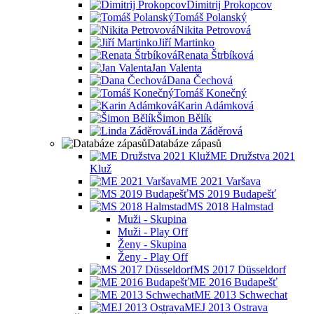
Dimitrij Prokopcov
Tomáš Polanský
Nikita Petrovová
Jiří Martinko
Renata Štrbíková
Jan Valenta
Dana Čechová
Tomáš Konečný
Karin Adámková
Šimon Bělík
Linda Záděrová
Databáze zápasů
ME Družstva 2021
Kluž
ME 2021 Varšava
MS 2019 Budapešť
MS 2018 Halmstad
Muži - Skupina
Muži - Play Off
Ženy - Skupina
Ženy - Play Off
MS 2017 Düsseldorf
ME 2016 Budapešť
ME 2013 Schwechat
MEJ 2013 Ostrava