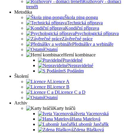
Rozhovory - domácí
trenéři
Metodika
Škola ping-pongu
Technická příprava
Kondiční příprava
Psychologická příprava
Závěrečné práce
Přednášky a webináře
Ostatní
Herní kombinace
Pravidelné
Nepravidelné
S Podáním
Školení
Licence A
Licence B
Licence C a D
Ostatní
Archiv
Karty hráčů
Iveta Vacenovská
Hana Matelová
Lubomír Jančařík
Zdena Blašková