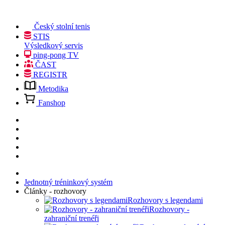
Český stolní tenis
STIS
Výsledkový servis
ping-pong TV
ČAST
REGISTR
Metodika
Fanshop
Jednotný tréninkový systém
Články - rozhovory
Rozhovory s legendami
Rozhovory -
zahraniční trenéři