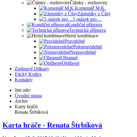
Články - rozhovory
Komentář M.K.
Zápisníky z Číny
5 otázek pro…
Kondiční příprava
Technická příprava
Herní kombinace
Pravidelné
Polopravidelné
Nepravidelné
Obranné
Oblíbené
Zajímavé Odkazy
Etický Kodex
Kontakty
Jste zde:
Úvodní strana
Archiv
Karty hráčů
Renata Štrbíková
Karta hráče - Renata Štrbíková