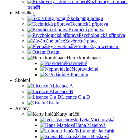
Rozhovory - domácí
trenéři
Metodika
Škola ping-pongu
Technická příprava
Kondiční příprava
Psychologická příprava
Závěrečné práce
Přednášky a webináře
Ostatní
Herní kombinace
Pravidelné
Nepravidelné
S Podáním
Školení
Licence A
Licence B
Licence C a D
Ostatní
Archiv
Karty hráčů
Iveta Vacenovská
Hana Matelová
Lubomír Jančařík
Zdena Blašková