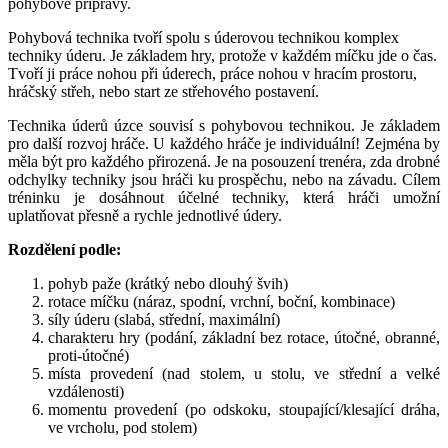
pohybové přípravy.
Pohybová technika tvoří spolu s úderovou technikou komplex
techniky úderu. Je základem hry, protože v každém míčku jde o čas.
Tvoří ji práce nohou při úderech, práce nohou v hracím prostoru,
hráčský střeh, nebo start ze střehového postavení.
Technika úderů úzce souvisí s pohybovou technikou. Je základem
pro další rozvoj hráče. U každého hráče je individuální! Zejména by
měla být pro každého přirozená. Je na posouzení trenéra, zda drobné
odchylky techniky jsou hráči ku prospěchu, nebo na závadu. Cílem
tréninku je dosáhnout účelné techniky, která hráči umožní
uplatňovat přesně a rychle jednotlivé údery.
Rozdělení podle:
pohyb paže (krátký nebo dlouhý švih)
rotace míčku (náraz, spodní, vrchní, boční, kombinace)
síly úderu (slabá, střední, maximální)
charakteru hry (podání, základní bez rotace, útočné, obranné,
proti-útočné)
místa provedení (nad stolem, u stolu, ve střední a velké
vzdálenosti)
momentu provedení (po odskoku, stoupající/klesající dráha,
ve vrcholu, pod stolem)