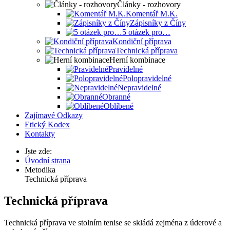
Články - rozhovory
Komentář M.K.
Zápisníky z Číny
5 otázek pro…
Kondiční příprava
Technická příprava
Herní kombinace
Pravidelné
Polopravidelné
Nepravidelné
Obranné
Oblíbené
Zajímavé Odkazy
Etický Kodex
Kontakty
Jste zde:
Úvodní strana
Metodika
Technická příprava
Technická příprava
Technická příprava ve stolním tenise se skládá zejména z úderové a