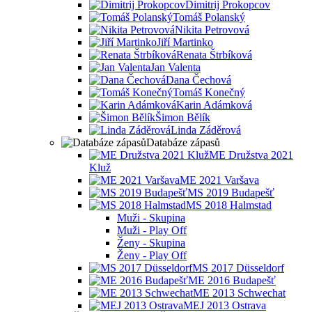
Dimitrij Prokopcov
Tomáš Polanský
Nikita Petrovová
Jiří Martinko
Renata Štrbíková
Jan Valenta
Dana Čechová
Tomáš Konečný
Karin Adámková
Šimon Bělík
Linda Záděrová
Databáze zápasů
ME Družstva 2021
Kluž
ME 2021 Varšava
MS 2019 Budapešť
MS 2018 Halmstad
Muži - Skupina
Muži - Play Off
Ženy - Skupina
Ženy - Play Off
MS 2017 Düsseldorf
ME 2016 Budapešť
ME 2013 Schwechat
MEJ 2013 Ostrava