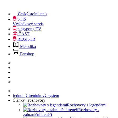
Český stolní tenis
STIS
Výsledkový servis
ping-pong TV
ČAST
REGISTR
Metodika
Fanshop
Jednotný tréninkový systém
Články - rozhovory
Rozhovory s legendami
Rozhovory -
zahraniční trenéři