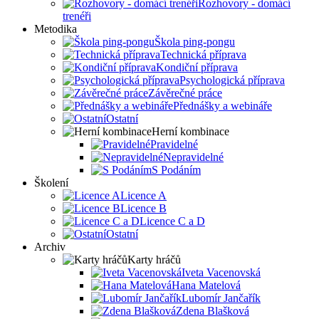
Rozhovory - domácí
trenéři
Metodika
Škola ping-pongu
Technická příprava
Kondiční příprava
Psychologická příprava
Závěrečné práce
Přednášky a webináře
Ostatní
Herní kombinace
Pravidelné
Nepravidelné
S Podáním
Školení
Licence A
Licence B
Licence C a D
Ostatní
Archiv
Karty hráčů
Iveta Vacenovská
Hana Matelová
Lubomír Jančařík
Zdena Blašková