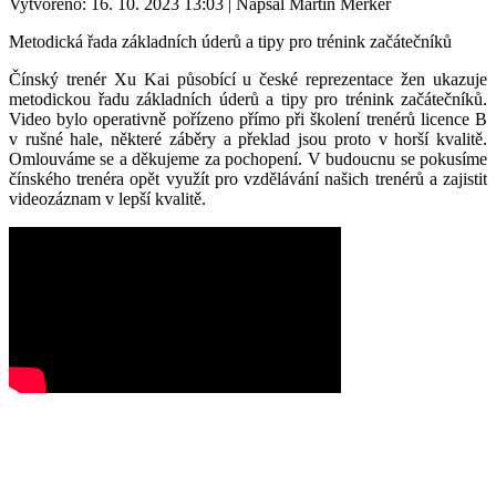
Vytvořeno: 16. 10. 2023 13:03
|
Napsal Martin Merker
Metodická řada základních úderů a tipy pro trénink začátečníků
Čínský trenér Xu Kai působící u české reprezentace žen ukazuje
metodickou řadu základních úderů a tipy pro trénink začátečníků.
Video bylo operativně pořízeno přímo při školení trenérů licence B
v rušné hale, některé záběry a překlad jsou proto v horší kvalitě.
Omlouváme se a děkujeme za pochopení. V budoucnu se pokusíme
čínského trenéra opět využít pro vzdělávání našich trenérů a zajistit
videozáznam v lepší kvalitě.