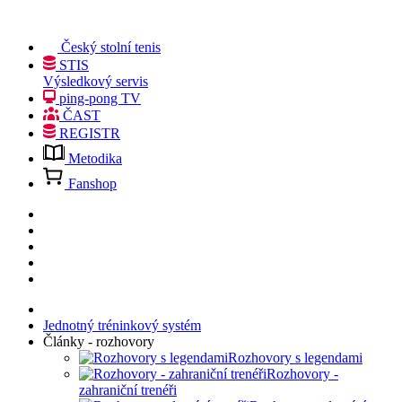
Český stolní tenis
STIS
Výsledkový servis
ping-pong TV
ČAST
REGISTR
Metodika
Fanshop
Jednotný tréninkový systém
Články - rozhovory
Rozhovory s legendami
Rozhovory -
zahraniční trenéři