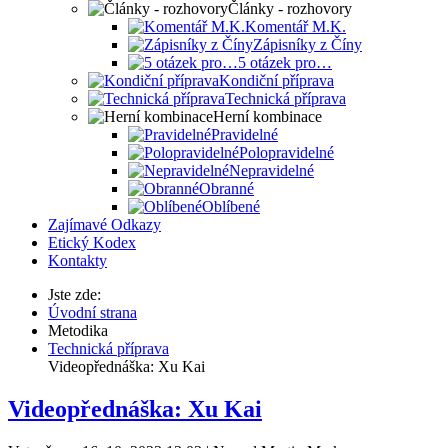
Články - rozhovory
Komentář M.K.
Zápisníky z Číny
5 otázek pro…
Kondiční příprava
Technická příprava
Herní kombinace
Pravidelné
Polopravidelné
Nepravidelné
Obranné
Oblíbené
Zajímavé Odkazy
Etický Kodex
Kontakty
Jste zde:
Úvodní strana
Metodika
Technická příprava
Videopřednáška: Xu Kai
Videopřednáška: Xu Kai