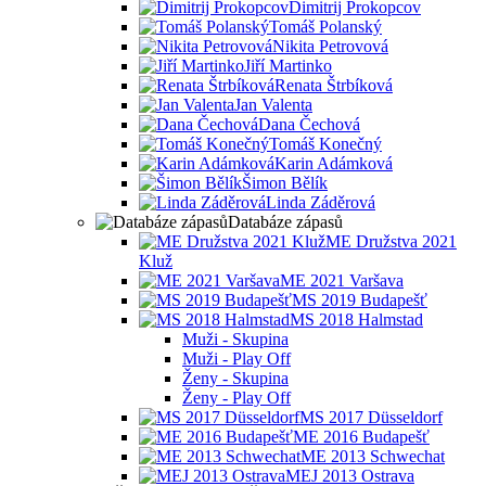
Dimitrij Prokopcov
Tomáš Polanský
Nikita Petrovová
Jiří Martinko
Renata Štrbíková
Jan Valenta
Dana Čechová
Tomáš Konečný
Karin Adámková
Šimon Bělík
Linda Záděrová
Databáze zápasů
ME Družstva 2021
Kluž
ME 2021 Varšava
MS 2019 Budapešť
MS 2018 Halmstad
Muži - Skupina
Muži - Play Off
Ženy - Skupina
Ženy - Play Off
MS 2017 Düsseldorf
ME 2016 Budapešť
ME 2013 Schwechat
MEJ 2013 Ostrava