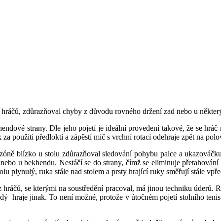
 hráčů, zdůrazňoval chyby z důvodu rovného držení zad nebo u někter
ndové strany. Dle jeho pojetí je ideální provedení takové, že se hráč
a použití předloktí a zápěstí míč s vrchní rotací odehraje zpět na pol
ně blízko u stolu zdůrazňoval sledování pohybu palce a ukazováčku, 
nebo u bekhendu. Nestáčí se do strany, čímž se eliminuje přetahování ú
lu plynulý, ruka stále nad stolem a prsty hrající ruky směřují stále vpře
z hráčů, se kterými na soustředění pracoval, má jinou techniku úderů. R
 každý hraje jinak. To není možné, protože v útočném pojetí stolního ten