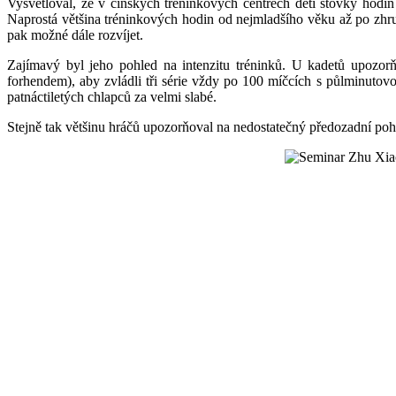
Vysvětloval, že v čínských tréninkových centrech děti stovky hodin 
Naprostá většina tréninkových hodin od nejmladšího věku až po zhruba
pak možné dále rozvíjet.
Zajímavý byl jeho pohled na intenzitu tréninků. U kadetů upozorň
forhendem), aby zvládli tři série vždy po 100 míčcích s půlminutov
patnáctiletých chlapců za velmi slabé.
Stejně tak většinu hráčů upozorňoval na nedostatečný předozadní pohy