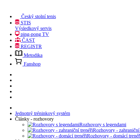
Český stolní tenis
STIS
Výsledkový servis
ping-pong TV
ČAST
REGISTR
Metodika
Fanshop
Jednotný tréninkový systém
Články - rozhovory
Rozhovory s legendami
Rozhovory - zahraniční 
Rozhovory - domácí trenéř