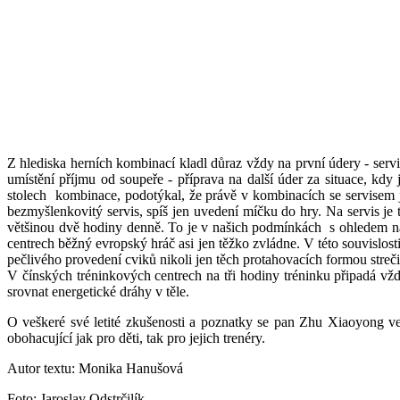
Z hlediska herních kombinací kladl důraz vždy na první údery - servi
umístění příjmu od soupeře - příprava na další úder za situace, kd
stolech kombinace, podotýkal, že právě v kombinacích se servisem je
bezmyšlenkovitý servis, spíš jen uvedení míčku do hry. Na servis je
většinou dvě hodiny denně. To je v našich podmínkách s ohledem na d
centrech běžný evropský hráč asi jen těžko zvládne. V této souvislo
pečlivého provedení cviků nikoli jen těch protahovacích formou streči
V čínských tréninkových centrech na tři hodiny tréninku připadá vž
srovnat energetické dráhy v těle.
O veškeré své letité zkušenosti a poznatky se pan Zhu Xiaoyong ve
obohacující jak pro děti, tak pro jejich trenéry.
Autor textu: Monika Hanušová
Foto: Jaroslav Odstrčilík