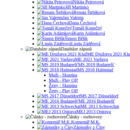
Nikita Petrovová
Jiří Martinko
Renata Štrbíková
Jan Valenta
Dana Čechová
Tomáš Konečný
Karin Adámková
Šimon Bělík
Linda Záděrová
Databáze zápasů
ME Družstva 2021 Kl
ME 2021 Varšava
MS 2019 Budapešť
MS 2018 Halmstad
Muži - Skupina
Muži - Play Off
Ženy - Skupina
Ženy - Play Off
MS 2017 Düsseldorf
ME 2016 Budapešť
ME 2013 Schwechat
MEJ 2013 Ostrava
Články - rozhovory
Komentář M.K.
Zápisníky z Číny