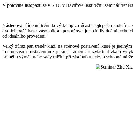
V polovině listopadu se v NTC v Havířově uskutečnil seminář trenér
Následoval třídenní tréninkový kemp za účasti nejlepších kadetů a
dvojici hráčů házel zásobník a upozorňoval je na individuální technic
od ideálního provedení.
Velký důraz pan trenér kladl na střehové postavení, které je jediný
trochu širším postavení než je šířka ramen - obzvláště dívkám vytý
průběhu výměn nebo sady míčků při zásobníku nebyla schopná udržet 