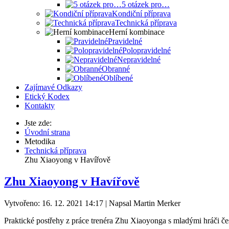
5 otázek pro…
Kondiční příprava
Technická příprava
Herní kombinace
Pravidelné
Polopravidelné
Nepravidelné
Obranné
Oblíbené
Zajímavé Odkazy
Etický Kodex
Kontakty
Jste zde:
Úvodní strana
Metodika
Technická příprava
Zhu Xiaoyong v Havířově
Zhu Xiaoyong v Havířově
Vytvořeno: 16. 12. 2021 14:17
|
Napsal Martin Merker
Praktické postřehy z práce trenéra Zhu Xiaoyonga s mladými hráči če