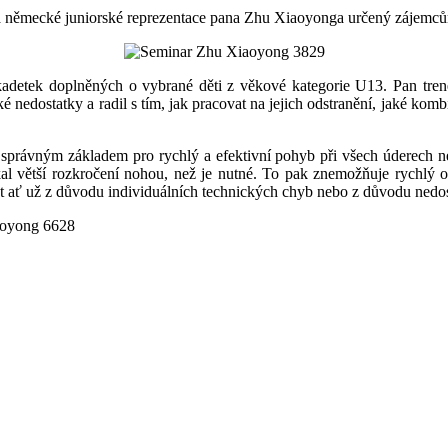
a německé juniorské reprezentace pana Zhu Xiaoyonga určený zájemcům
 kadetek doplněných o vybrané děti z věkové kategorie U13. Pan tren
ké nedostatky a radil s tím, jak pracovat na jejich odstranění, jaké ko
m správným základem pro rychlý a efektivní pohyb při všech úderech nej
kal větší rozkročení nohou, než je nutné. To pak znemožňuje rychlý 
ať už z důvodu individuálních technických chyb nebo z důvodu nedost