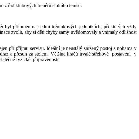
 z řad klubových trenérů stolního tenisu.
ér byl přítomen na sedmi tréninkových jednotkách, při kterých vždy
mbinace zvolit, aby si děti chyby samy uvědomovaly a vnímaly odlišnost
en při příjmu servisu. Ideální je neustálý snížený postoj s nohama v
odraz a přesun za stolem. Většina hráčů trvalé střehové postavení v
atečné fyzické připravenosti.