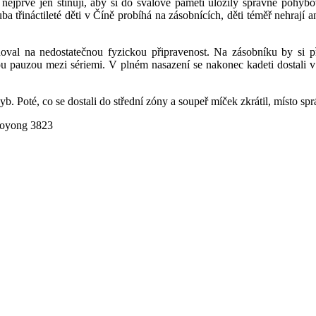
nejprve jen stínují, aby si do svalové paměti uložily správné pohybo
 třináctileté děti v Číně probíhá na zásobnících, děti téměř nehrají an
oval na nedostatečnou fyzickou připravenost. Na zásobníku by si pře
ou pauzou mezi sériemi. V plném nasazení se nakonec kadeti dostali v
b. Poté, co se dostali do střední zóny a soupeř míček zkrátil, místo s