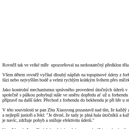
Rovněž tak ve velké míře upozorňoval na nedostatečný předklon těla
Všem dětem rovněž vyčítal dlouhý nápřah na topspinové údery z forhe
fázi nebo nejvyšším bodě a velmi rychlým krátkým švihem přes míček z
Jako kontrolní mechanismus správného provedení útočných úderů v zó
společně s pálkou pohybují stále ve směru dopředu ať už u forhendu 
přípravě na další úder. Přechod z forhendu do bekhendu je při hře u sto
V této souvislosti se pan Zhu Xiaoyong pozastavil nad tím, že každý 
a nejlepší junioři a řekl: "Je divné, že tady je plná hala útočníků a
je navíc, zdržuje pohyb a snižuje efektivitu úderů."