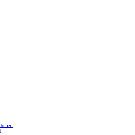
trenéři
i