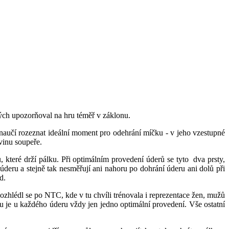
ých upozorňoval na hru téměř v záklonu.
 naučí rozeznat ideální moment pro odehrání míčku - v jeho vzestupné
ovinu soupeře.
které drží pálku. Při optimálním provedení úderů se tyto dva prsty,
deru a stejně tak nesměřují ani nahoru po dohrání úderu ani dolů při
d.
ozhlédl se po NTC, kde v tu chvíli trénovala i reprezentace žen, mužů
isu je u každého úderu vždy jen jedno optimální provedení. Vše ostatní