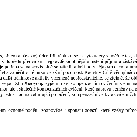
s, příjem a návazný úder. Při tréninku se na tyto údery zaměřuje tak, a
y již dopředu předvídám nejpravděpodobnější umístění příjmu a získává
 potřeba se na servis plně soustředit a hrát ho s nějakým cílem a úmy
 třeba zaměřit v tréninku zvláštní pozornost. Kadeti v Číně věnují ná
alší tréninkové aktivity víceméně nepředstavitelné. Je zřejmé, že obje
sti se pan Zhu Xiaoyong vyjádřil i ke kompenzačním cvičením k elimin
nku, ale i skutečně kompenzačních cvičení, které napravují změny na pát
dy jedna hodina zahrnující protažení, kompenzační cviky a cvičení č
lmi ochotně podělil, zodpověděl i spoustu dotazů, které vzešly pří