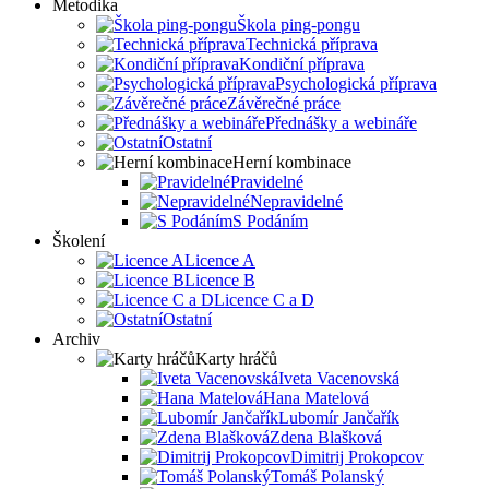
Metodika
Škola ping-pongu
Technická příprava
Kondiční příprava
Psychologická příprava
Závěrečné práce
Přednášky a webináře
Ostatní
Herní kombinace
Pravidelné
Nepravidelné
S Podáním
Školení
Licence A
Licence B
Licence C a D
Ostatní
Archiv
Karty hráčů
Iveta Vacenovská
Hana Matelová
Lubomír Jančařík
Zdena Blašková
Dimitrij Prokopcov
Tomáš Polanský