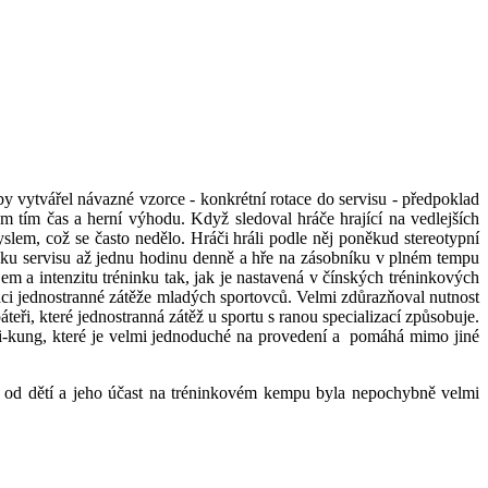
by vytvářel návazné vzorce - konkrétní rotace do servisu - předpoklad
m tím čas a herní výhodu. Když sledoval hráče hrající na vedlejších
slem, což se často nedělo. Hráči hráli podle něj poněkud stereotypní
cviku servisu až jednu hodinu denně a hře na zásobníku v plném tempu
m a intenzitu tréninku tak, jak je nastavená v čínských tréninkových
aci jednostranné zátěže mladých sportovců. Velmi zdůrazňoval nutnost
eři, které jednostranná zátěž u sportu s ranou specializací způsobuje.
chi-kung, které je velmi jednoduché na provedení a pomáhá mimo jiné
mo od dětí a jeho účast na tréninkovém kempu byla nepochybně velmi