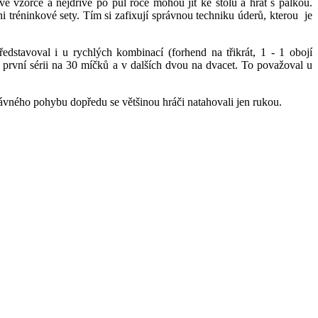
vé vzorce a nejdříve po půl roce mohou jít ke stolu a hrát s pálkou.
i tréninkové sety. Tím si zafixují správnou techniku úderů, kterou je
dstavoval i u rychlých kombinací (forhend na třikrát, 1 - 1 obojí
 první sérii na 30 míčků a v dalších dvou na dvacet. To považoval u
právného pohybu dopředu se většinou hráči natahovali jen rukou.