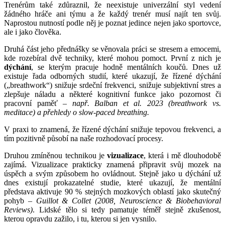
Trenérům také zdůraznil, že neexistuje univerzální styl vedení
žádného hráče ani týmu a že každý trenér musí najít ten svůj.
Naprostou nutností podle něj je poznat jedince nejen jako sportovce,
ale i jako člověka.
Druhá část jeho přednášky se věnovala práci se stresem a emocemi,
kde rozebíral dvě techniky, které mohou pomoct. První z nich je
dýchání
, se kterým pracuje hodně mentálních koučů. Dnes už
existuje řada odborných studií, které ukazují, že řízené dýchání
(„breathwork“) snižuje srdeční frekvenci, snižuje subjektivní stres a
zlepšuje náladu a některé kognitivní funkce jako pozornost či
pracovní paměť –
např. Balban et al. 2023 (breathwork vs.
meditace) a přehledy o slow-paced breathing.
V praxi to znamená, že řízené dýchání snižuje tepovou frekvenci, a
tím pozitivně působí na naše rozhodovací procesy.
Druhou zmíněnou technikou je
vizualizace
, která i mě dlouhodobě
zajímá. Vizualizace prakticky znamená připravit svůj mozek na
úspěch a svým způsobem ho ovládnout. Stejně jako u dýchání už
dnes existují prokazatelné studie, které ukazují, že mentální
představa aktivuje 90 % stejných mozkových oblastí jako skutečný
pohyb –
Guillot & Collet (2008, Neuroscience & Biobehavioral
Reviews)
. Lidské tělo si tedy pamatuje téměř stejně zkušenost,
kterou opravdu zažilo, i tu, kterou si jen vysnilo.