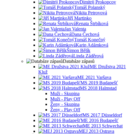
Dimitrij Prokopcov
Tomáš Polanský
Nikita Petrovová
Jiří Martinko
Renata Štrbíková
Jan Valenta
Dana Čechová
Tomáš Konečný
Karin Adámková
Šimon Bělík
Linda Záděrová
Databáze zápasů
ME Družstva 2021
Kluž
ME 2021 Varšava
MS 2019 Budapešť
MS 2018 Halmstad
Muži - Skupina
Muži - Play Off
Ženy - Skupina
Ženy - Play Off
MS 2017 Düsseldorf
ME 2016 Budapešť
ME 2013 Schwechat
MEJ 2013 Ostrava