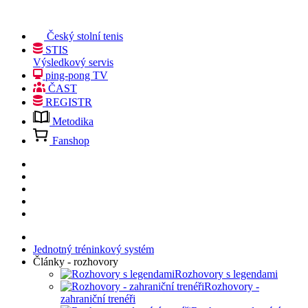
Český stolní tenis
STIS
Výsledkový servis
ping-pong TV
ČAST
REGISTR
Metodika
Fanshop
Jednotný tréninkový systém
Články - rozhovory
Rozhovory s legendami
Rozhovory -
zahraniční trenéři