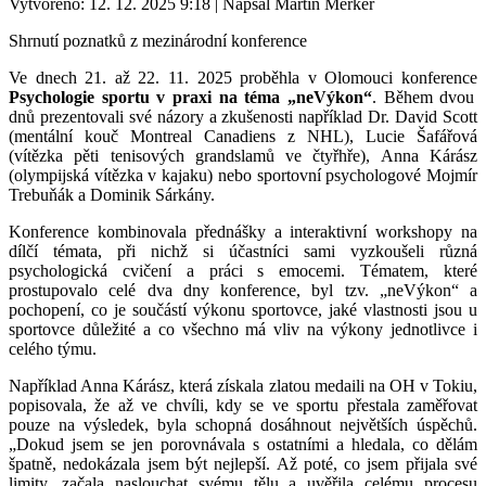
Vytvořeno: 12. 12. 2025 9:18
|
Napsal Martin Merker
Shrnutí poznatků z mezinárodní konference
Ve dnech 21. až 22. 11. 2025 proběhla v Olomouci konference
Psychologie sportu v praxi na téma „neVýkon“
. Během dvou
dnů prezentovali své názory a zkušenosti například Dr. David Scott
(mentální kouč Montreal Canadiens z NHL), Lucie Šafářová
(vítězka pěti tenisových grandslamů ve čtyřhře), Anna Kárász
(olympijská vítězka v kajaku) nebo sportovní psychologové Mojmír
Trebuňák a Dominik Sárkány.
Konference kombinovala přednášky a interaktivní workshopy na
dílčí témata, při nichž si účastníci sami vyzkoušeli různá
psychologická cvičení a práci s emocemi. Tématem, které
prostupovalo celé dva dny konference, byl tzv. „neVýkon“ a
pochopení, co je součástí výkonu sportovce, jaké vlastnosti jsou u
sportovce důležité a co všechno má vliv na výkony jednotlivce i
celého týmu.
Například Anna Kárász, která získala zlatou medaili na OH v Tokiu,
popisovala, že až ve chvíli, kdy se ve sportu přestala zaměřovat
pouze na výsledek, byla schopná dosáhnout největších úspěchů.
„Dokud jsem se jen porovnávala s ostatními a hledala, co dělám
špatně, nedokázala jsem být nejlepší. Až poté, co jsem přijala své
limity, začala naslouchat svému tělu a uvěřila celému procesu