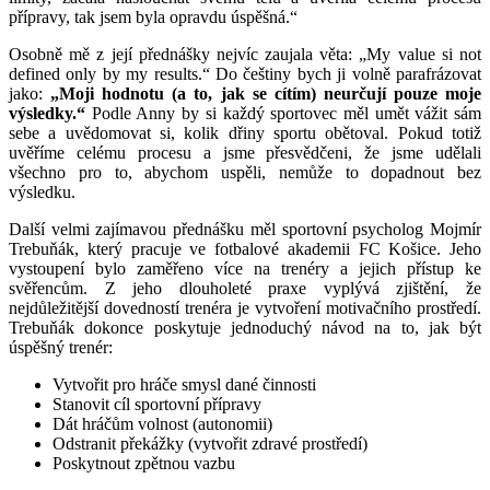
přípravy, tak jsem byla opravdu úspěšná.“
Osobně mě z její přednášky nejvíc zaujala věta: „My value si not
defined only by my results.“ Do češtiny bych ji volně parafrázovat
jako:
„Moji hodnotu (a to, jak se cítím) neurčují pouze moje
výsledky.“
Podle Anny by si každý sportovec měl umět vážit sám
sebe a uvědomovat si, kolik dřiny sportu obětoval. Pokud totiž
uvěříme celému procesu a jsme přesvědčeni, že jsme udělali
všechno pro to, abychom uspěli, nemůže to dopadnout bez
výsledku.
Další velmi zajímavou přednášku měl sportovní psycholog Mojmír
Trebuňák, který pracuje ve fotbalové akademii FC Košice. Jeho
vystoupení bylo zaměřeno více na trenéry a jejich přístup ke
svěřencům. Z jeho dlouholeté praxe vyplývá zjištění, že
nejdůležitější dovedností trenéra je vytvoření motivačního prostředí.
Trebuňák dokonce poskytuje jednoduchý návod na to, jak být
úspěšný trenér:
Vytvořit pro hráče smysl dané činnosti
Stanovit cíl sportovní přípravy
Dát hráčům volnost (autonomii)
Odstranit překážky (vytvořit zdravé prostředí)
Poskytnout zpětnou vazbu