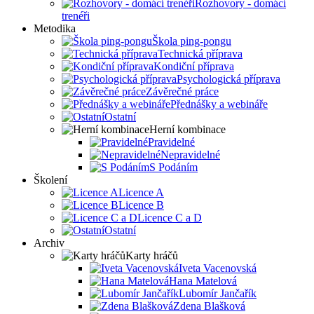
Rozhovory - domácí
trenéři
Metodika
Škola ping-pongu
Technická příprava
Kondiční příprava
Psychologická příprava
Závěrečné práce
Přednášky a webináře
Ostatní
Herní kombinace
Pravidelné
Nepravidelné
S Podáním
Školení
Licence A
Licence B
Licence C a D
Ostatní
Archiv
Karty hráčů
Iveta Vacenovská
Hana Matelová
Lubomír Jančařík
Zdena Blašková