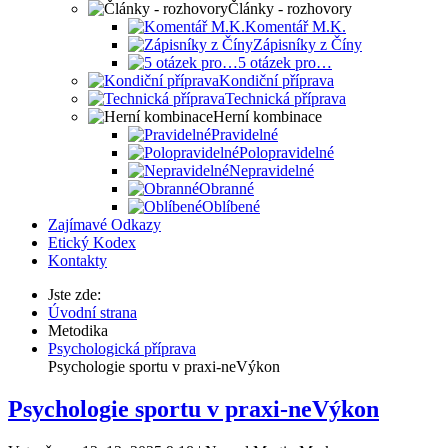
Články - rozhovory
Komentář M.K.
Zápisníky z Číny
5 otázek pro…
Kondiční příprava
Technická příprava
Herní kombinace
Pravidelné
Polopravidelné
Nepravidelné
Obranné
Oblíbené
Zajímavé Odkazy
Etický Kodex
Kontakty
Jste zde:
Úvodní strana
Metodika
Psychologická příprava
Psychologie sportu v praxi-neVýkon
Psychologie sportu v praxi-neVýkon