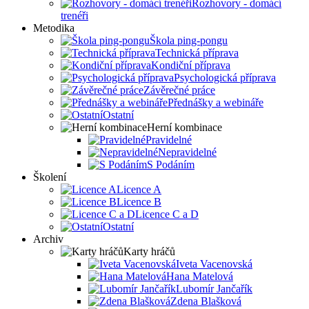
Rozhovory - domácí
trenéři
Metodika
Škola ping-pongu
Technická příprava
Kondiční příprava
Psychologická příprava
Závěrečné práce
Přednášky a webináře
Ostatní
Herní kombinace
Pravidelné
Nepravidelné
S Podáním
Školení
Licence A
Licence B
Licence C a D
Ostatní
Archiv
Karty hráčů
Iveta Vacenovská
Hana Matelová
Lubomír Jančařík
Zdena Blašková