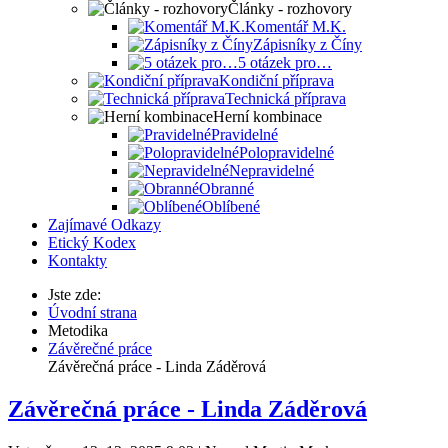
Články - rozhovory
Komentář M.K.
Zápisníky z Číny
5 otázek pro…
Kondiční příprava
Technická příprava
Herní kombinace
Pravidelné
Polopravidelné
Nepravidelné
Obranné
Oblíbené
Zajímavé Odkazy
Etický Kodex
Kontakty
Jste zde:
Úvodní strana
Metodika
Závěrečné práce
Závěrečná práce - Linda Záděrová
Závěrečná práce - Linda Záděrová