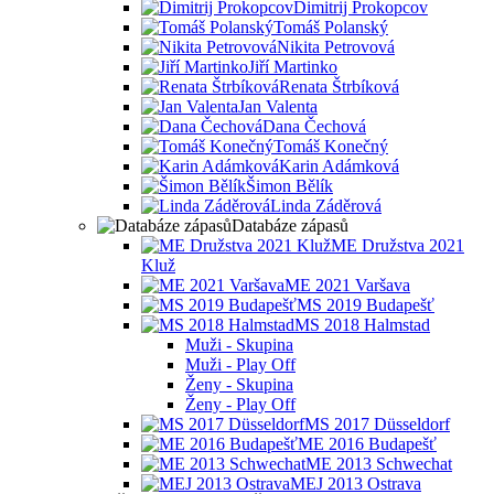
Dimitrij Prokopcov
Tomáš Polanský
Nikita Petrovová
Jiří Martinko
Renata Štrbíková
Jan Valenta
Dana Čechová
Tomáš Konečný
Karin Adámková
Šimon Bělík
Linda Záděrová
Databáze zápasů
ME Družstva 2021
Kluž
ME 2021 Varšava
MS 2019 Budapešť
MS 2018 Halmstad
Muži - Skupina
Muži - Play Off
Ženy - Skupina
Ženy - Play Off
MS 2017 Düsseldorf
ME 2016 Budapešť
ME 2013 Schwechat
MEJ 2013 Ostrava