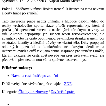
Vytvořeno: 12. 12. 2025 9:03
|
Napsal Martin Merker
Práce L. Záděrové v rámci školení trenérů B licence na téma návratu
a cesty hráče po zranění.
Tato závěrečná práce nabízí unikátní a hluboce osobní vhled do
reality vrcholového sportu skrze příběh reprezentantky, která si
prošla pěti operacemi ramene a následnými náročnými návraty za
stůl
.
Autorka nepopisuje jen suchou teorii rekonvalescence, ale
autenticky otevírá často opomíjenou psychickou stránku zranění, boj
se ztrátou identity a hledání důvěry ve vlastní tělo
.
Díky propojení
odborných poznatků s konkrétním tréninkovým deníkem a
ukázkami cviků slouží text jako cenná inspirace pro trenéry i hráče,
kterým ukazuje, že cesta zpět nevede jen přes uzdravení svalů, ale
především přes nezlomnou vůli a správné nastavení mysli
.
Přiložené soubory:
Návrat a cesta hráče po zranění
Další zveřejněné závěrečné práce najdete
ZDE
.
Kategorie:
Články - rozhovory
/
Závěrečné práce