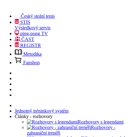
Český stolní tenis
STIS
Výsledkový servis
ping-pong TV
ČAST
REGISTR
Metodika
Fanshop
Jednotný tréninkový systém
Články - rozhovory
Rozhovory s legendami
Rozhovory -
zahraniční trenéři