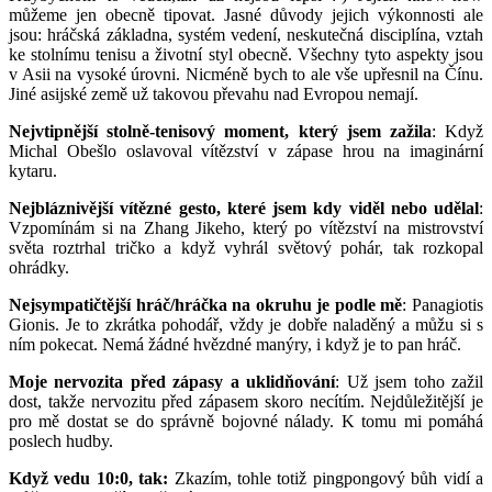
můžeme jen obecně tipovat. Jasné důvody jejich výkonnosti ale
jsou: hráčská základna, systém vedení, neskutečná disciplína, vztah
ke stolnímu tenisu a životní styl obecně. Všechny tyto aspekty jsou
v Asii na vysoké úrovni. Nicméně bych to ale vše upřesnil na Čínu.
Jiné asijské země už takovou převahu nad Evropou nemají.
Nejvtipnější stolně-tenisový moment, který jsem zažila
: Když
Michal Obešlo oslavoval vítězství v zápase hrou na imaginární
kytaru.
Nejbláznivější vítězné gesto, které jsem kdy viděl nebo udělal
:
Vzpomínám si na Zhang Jikeho, který po vítězství na mistrovství
světa roztrhal tričko a když vyhrál světový pohár, tak rozkopal
ohrádky.
Nejsympatičtější hráč/hráčka na okruhu je podle mě
: Panagiotis
Gionis. Je to zkrátka pohodář, vždy je dobře naladěný a můžu si s
ním pokecat. Nemá žádné hvězdné manýry, i když je to pan hráč.
Moje nervozita před zápasy a uklidňování
: Už jsem toho zažil
dost, takže nervozitu před zápasem skoro necítím. Nejdůležitější je
pro mě dostat se do správně bojovné nálady. K tomu mi pomáhá
poslech hudby.
Když vedu 10:0, tak:
Zkazím, tohle totiž pingpongový bůh vidí a