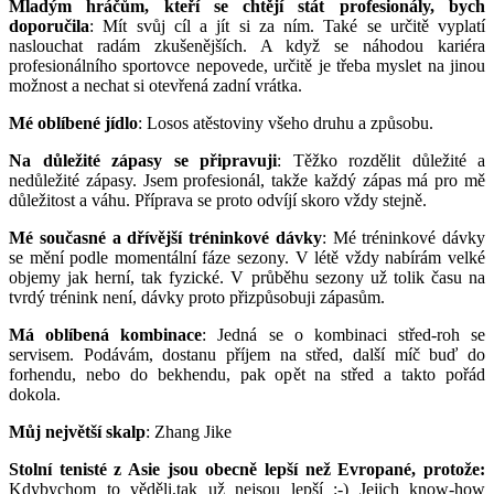
Mladým hráčům, kteří se chtějí stát profesionály, bych
doporučila
: Mít svůj cíl a jít si za ním. Také se určitě vyplatí
naslouchat radám zkušenějších. A když se náhodou kariéra
profesionálního sportovce nepovede, určitě je třeba myslet na jinou
možnost a nechat si otevřená zadní vrátka.
Mé oblíbené jídlo
: Losos atěstoviny všeho druhu a způsobu.
Na důležité zápasy se připravuji
: Těžko rozdělit důležité a
nedůležité zápasy. Jsem profesionál, takže každý zápas má pro mě
důležitost a váhu. Příprava se proto odvíjí skoro vždy stejně.
Mé současné a dřívější tréninkové dávky
: Mé tréninkové dávky
se mění podle momentální fáze sezony. V létě vždy nabírám velké
objemy jak herní, tak fyzické. V průběhu sezony už tolik času na
tvrdý trénink není, dávky proto přizpůsobuji zápasům.
Má oblíbená kombinace
: Jedná se o kombinaci střed-roh se
servisem. Podávám, dostanu příjem na střed, další míč buď do
forhendu, nebo do bekhendu, pak opět na střed a takto pořád
dokola.
Můj největší skalp
: Zhang Jike
Stolní tenisté z Asie jsou obecně lepší než Evropané, protože:
Kdybychom to věděli,tak už nejsou lepší :-) Jejich know-how