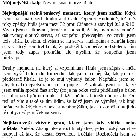
Můj největší skalp
: Nevím, snad teprve přijde.
Nejvtipnější stolně-tenisový moment, který jsem zažila
: Když
jsem hrála na Czech Junior and Cadet Open v Hodoníně, tuším 3
roky zpátky, hrála jsem mezi 32 proti Číňance a stav byl 0:2 a 9:10.
Vzala jsem si time-out, trenér mi poradil, že by bylo nejvhodnější
dát rychlý dlouhý servis, ať soupeřku překvapím. Po chvíli jsem
tedy přišla ke stolu, chystám se na servis, nadhodím a zahrála jsem
servis, který jsem trefila tak, že proletěl k soupeřce pod stolem. Tím
jsem tedy zápas prohrála, ale myslím, že soupeřku jsem
překvapila…
Druhý moment, na který si vzpomínám: Hrála jsem zápas a měla
jsem vyšší balon do forhendu. Jak jsem na něj šla, tak jsem si
předčasně říkala, že je to můj vyhraný balon. Napřáhla jsem se,
abych dala největší ránu, co to půjde… A zahrála jsem to tak, že
jsem trefila spodní část síťky (co je na boku stolu přidělaná) a balon
se mi odrazil přímo do oka. Takže mě to tak trošku potrestalo. Od
teď už vím a také se tím řídím, že když jsem ve výměně, tak hraji
pořád za každých okolností a nepřemýšlím, jak to skončí a hraji do
té doby, než je míček na zemi.
Nejbláznivější vítězné gesto, které jsem kdy viděla, nebo
udělala
: Viděla: Zhang Jike a roztrhnutý dres, jeden ruský kadet se
radoval až tak, že dostal červenou. Udělala: Rozbrečela jsem se