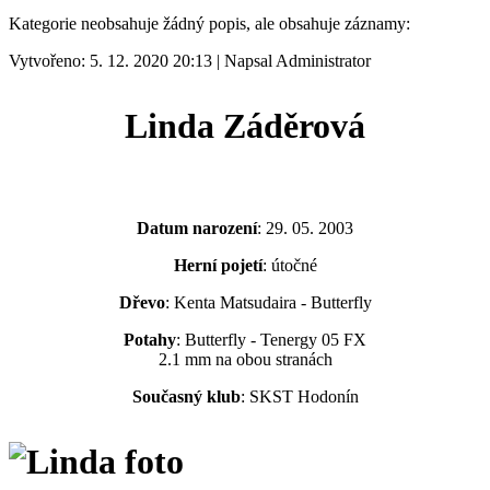
Kategorie neobsahuje žádný popis, ale obsahuje záznamy:
Vytvořeno: 5. 12. 2020 20:13
|
Napsal Administrator
Linda Záděrová
Datum narození
: 29. 05. 2003
Herní pojetí
: útočné
Dřevo
: Kenta Matsudaira - Butterfly
Potahy
: Butterfly - Tenergy 05 FX
2.1 mm na obou stranách
Současný klub
: SKST Hodonín