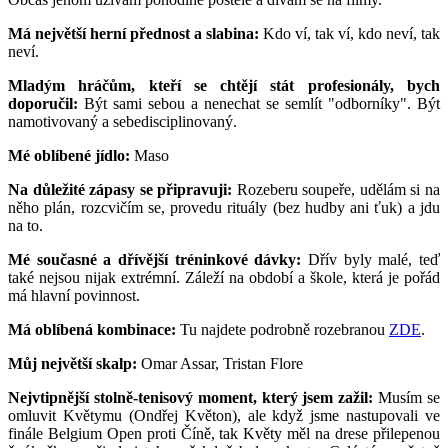
Má největší herní přednost a slabina:
Kdo ví, tak ví, kdo neví, tak
neví.
Mladým hráčům, kteří se chtějí stát profesionály, bych
doporučil:
Být sami sebou a nenechat se semlít "odborníky". Být
namotivovaný a sebedisciplinovaný.
Mé oblíbené jídlo:
Maso
Na důležité zápasy se připravuji:
Rozeberu soupeře, udělám si na
něho plán, rozcvičím se, provedu rituály (bez hudby ani ťuk) a jdu
na to.
Mé současné a dřívější tréninkové dávky:
Dřív byly malé, teď
také nejsou nijak extrémní. Záleží na období a škole, která je pořád
má hlavní povinnost.
Má oblíbená kombinace:
Tu najdete podrobně rozebranou
ZDE
.
Můj největší skalp:
Omar Assar, Tristan Flore
Nejvtipnější stolně-tenisový moment, který jsem zažil:
Musím se
omluvit Květymu (Ondřej Květon), ale když jsme nastupovali ve
finále Belgium Open proti Číně, tak Květy měl na drese přilepenou