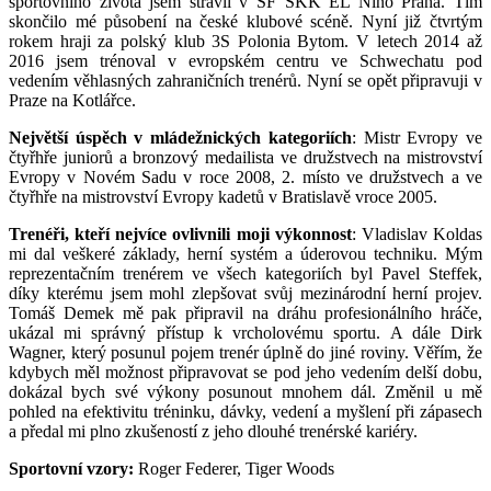
sportovního života jsem strávil v SF SKK EL Niňo Praha. Tím
skončilo mé působení na české klubové scéně. Nyní již čtvrtým
rokem hraji za polský klub 3S Polonia Bytom. V letech 2014 až
2016 jsem trénoval v evropském centru ve Schwechatu pod
vedením věhlasných zahraničních trenérů. Nyní se opět připravuji v
Praze na Kotlářce.
Největší úspěch v mládežnických kategoriích
: Mistr Evropy ve
čtyřhře juniorů a bronzový medailista ve družstvech na mistrovství
Evropy v Novém Sadu v roce 2008, 2. místo ve družstvech a ve
čtyřhře na mistrovství Evropy kadetů v Bratislavě vroce 2005.
Trenéři, kteří nejvíce ovlivnili moji výkonnost
: Vladislav Koldas
mi dal veškeré základy, herní systém a úderovou techniku. Mým
reprezentačním trenérem ve všech kategoriích byl Pavel Steffek,
díky kterému jsem mohl zlepšovat svůj mezinárodní herní projev.
Tomáš Demek mě pak připravil na dráhu profesionálního hráče,
ukázal mi správný přístup k vrcholovému sportu. A dále Dirk
Wagner, který posunul pojem trenér úplně do jiné roviny. Věřím, že
kdybych měl možnost připravovat se pod jeho vedením delší dobu,
dokázal bych své výkony posunout mnohem dál. Změnil u mě
pohled na efektivitu tréninku, dávky, vedení a myšlení při zápasech
a předal mi plno zkušeností z jeho dlouhé trenérské kariéry.
Sportovní vzory:
Roger Federer, Tiger Woods