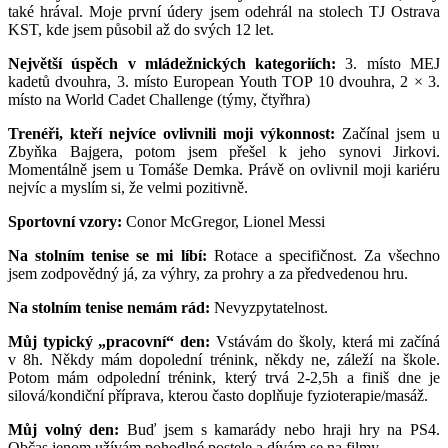
také hrával. Moje první údery jsem odehrál na stolech TJ Ostrava
KST, kde jsem působil až do svých 12 let.
Největší úspěch v mládežnických kategoriích:
3. místo MEJ
kadetů dvouhra, 3. místo European Youth TOP 10 dvouhra, 2 × 3.
místo na World Cadet Challenge (týmy, čtyřhra)
Trenéři, kteří nejvíce ovlivnili moji výkonnost:
Začínal jsem u
Zbyňka Bajgera, potom jsem přešel k jeho synovi Jirkovi.
Momentálně jsem u Tomáše Demka. Právě on ovlivnil moji kariéru
nejvíc a myslím si, že velmi pozitivně.
Sportovní vzory:
Conor McGregor, Lionel Messi
Na stolním tenise se mi líbí:
Rotace a specifičnost. Za všechno
jsem zodpovědný já, za výhry, za prohry a za předvedenou hru.
Na stolním tenise nemám rád:
Nevyzpytatelnost.
Můj typický „pracovní“ den:
Vstávám do školy, která mi začíná
v 8h. Někdy mám dopolední trénink, někdy ne, záleží na škole.
Potom mám odpolední trénink, který trvá 2-2,5h a finiš dne je
silová/kondiční příprava, kterou často doplňuje fyzioterapie/masáž.
Můj volný den:
Buď jsem s kamarády nebo hraji hry na PS4.
Občas jenom užívám pohodlné postele a dívám se na filmy.