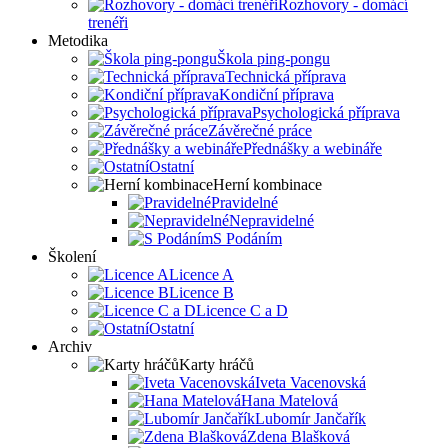
Rozhovory - domácí
trenéři
Metodika
Škola ping-pongu
Technická příprava
Kondiční příprava
Psychologická příprava
Závěrečné práce
Přednášky a webináře
Ostatní
Herní kombinace
Pravidelné
Nepravidelné
S Podáním
Školení
Licence A
Licence B
Licence C a D
Ostatní
Archiv
Karty hráčů
Iveta Vacenovská
Hana Matelová
Lubomír Jančařík
Zdena Blašková