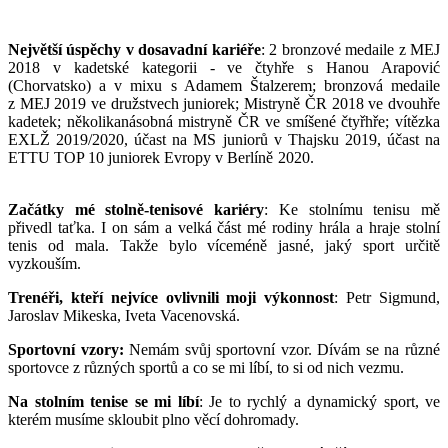
Největší úspěchy v dosavadní kariéře
: 2 bronzové medaile z MEJ
2018 v kadetské kategorii - ve čtyhře s Hanou Arapović
(Chorvatsko) a v mixu s Adamem Štalzerem; bronzová medaile
z MEJ 2019 ve družstvech juniorek; Mistryně ČR 2018 ve dvouhře
kadetek; několikanásobná mistryně ČR ve smíšené čtyřhře; vítězka
EXLŽ 2019/2020, účast na MS juniorů v Thajsku 2019, účast na
ETTU TOP 10 juniorek Evropy v Berlíně 2020.
Začátky mé stolně-tenisové kariéry
: Ke stolnímu tenisu mě
přivedl taťka. I on sám a velká část mé rodiny hrála a hraje stolní
tenis od mala. Takže bylo víceméně jasné, jaký sport určitě
vyzkouším.
Trenéři, kteří nejvíce ovlivnili moji výkonnost
: Petr Sigmund,
Jaroslav Mikeska, Iveta Vacenovská.
Sportovní vzory:
Nemám svůj sportovní vzor. Dívám se na různé
sportovce z různých sportů a co se mi líbí, to si od nich vezmu.
Na stolním tenise se mi líbí
: Je to rychlý a dynamický sport, ve
kterém musíme skloubit plno věcí dohromady.