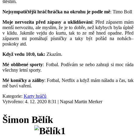
štěstím.
Nejsympatičtější hráč/hráčka na okruhu je podle mě
: Timo Boll
Moje nervozita před zápasy a uklidňování
: Před zápasem mám
menší nervozitu, ale myslím, že je to dobře, než kdybych byla úplně
v klidu. Jakmile vejdu do kurtu, tak to ze mě hned opadne. Před
zápasem mi pomáhají písničky a taky být pořád na nohách–
poskoky atd.
Když vedu 10:0, tak:
Zkazím.
Mé oblíbené sporty
: Fotbal. Podívám se nebo zahraji si moc ráda
všechny letní sporty.
Mé koníčky a záliby
: Fotbal, Netflix a když mám náladu a čas, tak
mě baví vaření.
Kategorie:
Karty hráčů
Vytvořeno: 4. 12. 2020 8:31
|
Napsal Martin Merker
Šimon Bělík