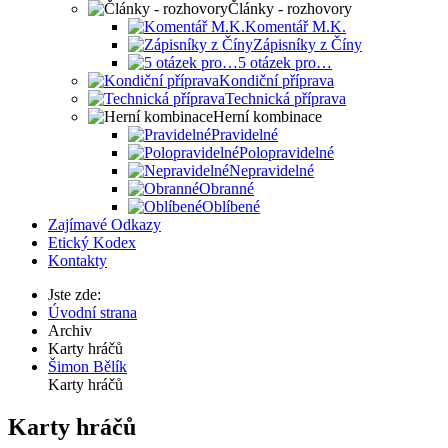
Články - rozhovory
Komentář M.K.
Zápisníky z Číny
5 otázek pro…
Kondiční příprava
Technická příprava
Herní kombinace
Pravidelné
Polopravidelné
Nepravidelné
Obranné
Oblíbené
Zajímavé Odkazy
Etický Kodex
Kontakty
Jste zde:
Úvodní strana
Archiv
Karty hráčů
Šimon Bělík
Karty hráčů
Karty hráčů