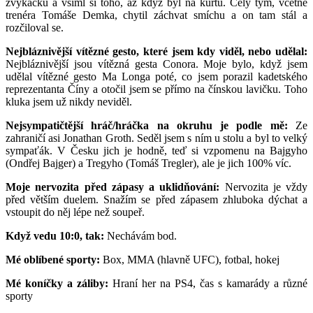
žvýkačku a všiml si toho, až když byl na kurtu. Celý tým, včetně
trenéra Tomáše Demka, chytil záchvat smíchu a on tam stál a
rozčiloval se.
Nejbláznivější vítězné gesto, které jsem kdy viděl, nebo udělal:
Nejbláznivější jsou vítězná gesta Conora. Moje bylo, když jsem
udělal vítězné gesto Ma Longa poté, co jsem porazil kadetského
reprezentanta Číny a otočil jsem se přímo na čínskou lavičku. Toho
kluka jsem už nikdy neviděl.
Nejsympatičtější hráč/hráčka na okruhu je podle mě:
Ze
zahraničí asi Jonathan Groth. Seděl jsem s ním u stolu a byl to velký
sympaťák. V Česku jich je hodně, teď si vzpomenu na Bajgyho
(Ondřej Bajger) a Tregyho (Tomáš Tregler), ale je jich 100% víc.
Moje nervozita před zápasy a uklidňování:
Nervozita je vždy
před větším duelem. Snažím se před zápasem zhluboka dýchat a
vstoupit do něj lépe než soupeř.
Když vedu 10:0, tak:
Nechávám bod.
Mé oblíbené sporty:
Box, MMA (hlavně UFC), fotbal, hokej
Mé koníčky a záliby:
Hraní her na PS4, čas s kamarády a různé
sporty