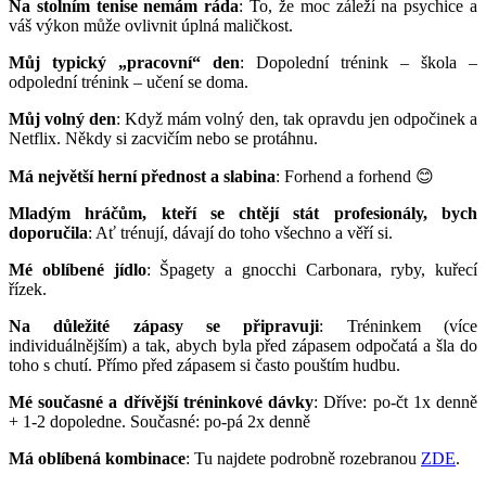
Na stolním tenise nemám ráda
: To, že moc záleží na psychice a
váš výkon může ovlivnit úplná maličkost.
Můj typický „pracovní“ den
: Dopolední trénink – škola –
odpolední trénink – učení se doma.
Můj volný den
: Když mám volný den, tak opravdu jen odpočinek a
Netflix. Někdy si zacvičím nebo se protáhnu.
Má největší herní přednost a slabina
: Forhend a forhend 😊
Mladým hráčům, kteří se chtějí stát profesionály, bych
doporučila
: Ať trénují, dávají do toho všechno a věří si.
Mé oblíbené jídlo
: Špagety a gnocchi Carbonara, ryby, kuřecí
řízek.
Na důležité zápasy se připravuji
: Tréninkem (více
individuálnějším) a tak, abych byla před zápasem odpočatá a šla do
toho s chutí. Přímo před zápasem si často pouštím hudbu.
Mé současné a dřívější tréninkové dávky
: Dříve: po-čt 1x denně
+ 1-2 dopoledne. Současné: po-pá 2x denně
Má oblíbená kombinace
: Tu najdete podrobně rozebranou
ZDE
.