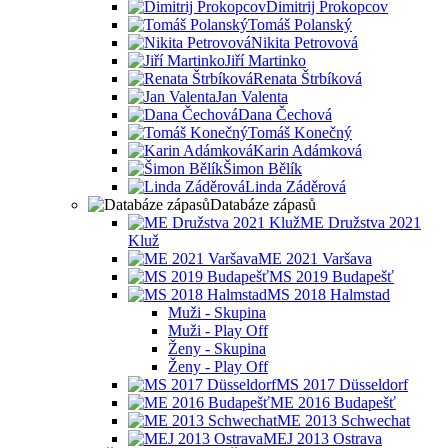
Dimitrij Prokopcov
Tomáš Polanský
Nikita Petrovová
Jiří Martinko
Renata Štrbíková
Jan Valenta
Dana Čechová
Tomáš Konečný
Karin Adámková
Šimon Bělík
Linda Záděrová
Databáze zápasů
ME Družstva 2021
Kluž
ME 2021 Varšava
MS 2019 Budapešť
MS 2018 Halmstad
Muži - Skupina
Muži - Play Off
Ženy - Skupina
Ženy - Play Off
MS 2017 Düsseldorf
ME 2016 Budapešť
ME 2013 Schwechat
MEJ 2013 Ostrava