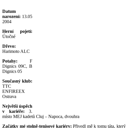
Datum
narození:
13.05
2004
Herní pojetí:
Útočné
Dřevo:
Harimoto ALC
Potahy:
F
Dignics 09C, B
Dignics 05
Současný klub:
TTC
ENFIREEX
Ostrava
Největší úspěch
v kariéře:
3.
místo MEJ kadetů Cluj – Napoca, dvouhra
Začátky mé stolně-tenisové kariéry:
Přivedl mě k tomu táta, který