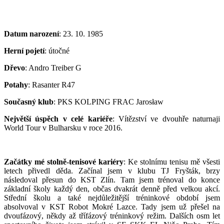
Datum narození
: 23. 10. 1985
Herní pojetí
: útočné
Dřevo
: Andro Treiber G
Potahy
: Rasanter R47
Současný klub
: PKS KOLPING FRAC Jarosław
Největší úspěch v celé kariéře
: Vítězství ve dvouhře naturnaji
World Tour v Bulharsku v roce 2016.
Začátky mé stolně-tenisové kariéry
: Ke stolnímu tenisu mě všesti
letech přivedl děda. Začínal jsem v klubu TJ Fryšták, brzy
následoval přesun do KST Zlín. Tam jsem trénoval do konce
základní školy každý den, občas dvakrát denně před velkou akcí.
Střední školu a také nejdůležitější tréninkové období jsem
absolvoval v KST Robot Mokré Lazce. Tady jsem už přešel na
dvoufázový, někdy až třífázový tréninkový režim. Dalších osm let