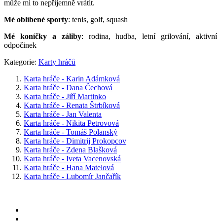
může mi to nepříjemně vrátit.
Mé oblíbené sporty
: tenis, golf, squash
Mé koníčky a záliby
: rodina, hudba, letní grilování, aktivní
odpočinek
Kategorie:
Karty hráčů
Karta hráče - Karin Adámková
Karta hráče - Dana Čechová
Karta hráče - Jiří Martinko
Karta hráče - Renata Štrbíková
Karta hráče - Jan Valenta
Karta hráče - Nikita Petrovová
Karta hráče - Tomáš Polanský
Karta hráče - Dimitrij Prokopcov
Karta hráče - Zdena Blašková
Karta hráče - Iveta Vacenovská
Karta hráče - Hana Matelová
Karta hráče - Lubomír Jančařík