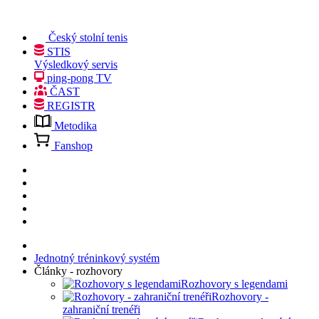
Český stolní tenis
STIS
Výsledkový servis
ping-pong TV
ČAST
REGISTR
Metodika
Fanshop
Jednotný tréninkový systém
Články - rozhovory
Rozhovory s legendami
Rozhovory -
zahraniční trenéři