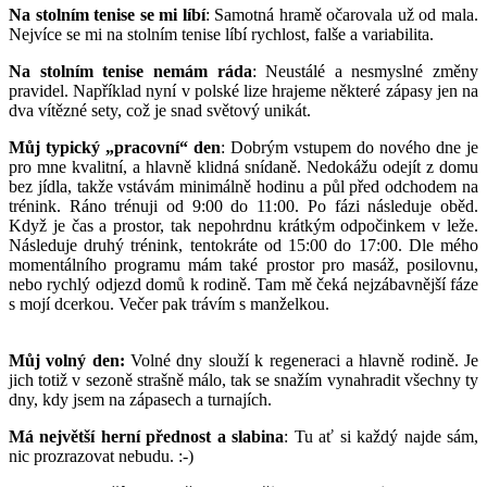
Na stolním tenise se mi líbí
: Samotná hramě očarovala už od mala.
Nejvíce se mi na stolním tenise líbí rychlost, falše a variabilita.
Na stolním tenise nemám ráda
: Neustálé a nesmyslné změny
pravidel. Například nyní v polské lize hrajeme některé zápasy jen na
dva vítězné sety, což je snad světový unikát.
Můj typický „pracovní“ den
: Dobrým vstupem do nového dne je
pro mne kvalitní, a hlavně klidná snídaně. Nedokážu odejít z domu
bez jídla, takže vstávám minimálně hodinu a půl před odchodem na
trénink. Ráno trénuji od 9:00 do 11:00. Po fázi následuje oběd.
Když je čas a prostor, tak nepohrdnu krátkým odpočinkem v leže.
Následuje druhý trénink, tentokráte od 15:00 do 17:00. Dle mého
momentálního programu mám také prostor pro masáž, posilovnu,
nebo rychlý odjezd domů k rodině. Tam mě čeká nejzábavnější fáze
s mojí dcerkou. Večer pak trávím s manželkou.
Můj volný den:
Volné dny slouží k regeneraci a hlavně rodině. Je
jich totiž v sezoně strašně málo, tak se snažím vynahradit všechny ty
dny, kdy jsem na zápasech a turnajích.
Má největší herní přednost a slabina
: Tu ať si každý najde sám,
nic prozrazovat nebudu. :-)