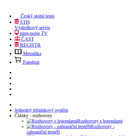
Český stolní tenis
STIS
Výsledkový servis
ping-pong TV
ČAST
REGISTR
Metodika
Fanshop
Jednotný tréninkový systém
Články - rozhovory
Rozhovory s legendami
Rozhovory -
zahraniční trenéři