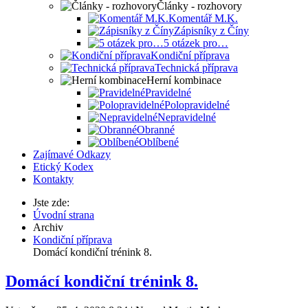
Články - rozhovory
Komentář M.K.
Zápisníky z Číny
5 otázek pro…
Kondiční příprava
Technická příprava
Herní kombinace
Pravidelné
Polopravidelné
Nepravidelné
Obranné
Oblíbené
Zajímavé Odkazy
Etický Kodex
Kontakty
Jste zde:
Úvodní strana
Archiv
Kondiční příprava
Domácí kondiční trénink 8.
Domácí kondiční trénink 8.