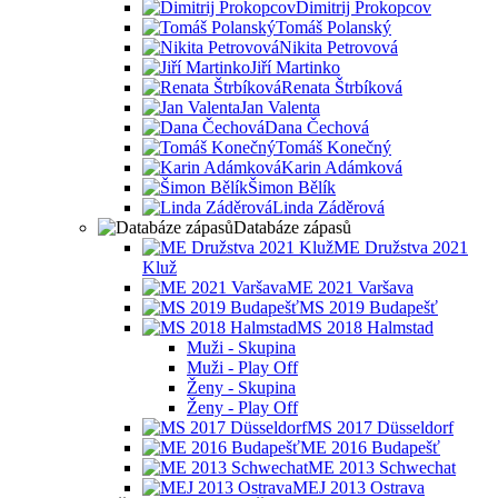
Dimitrij Prokopcov
Tomáš Polanský
Nikita Petrovová
Jiří Martinko
Renata Štrbíková
Jan Valenta
Dana Čechová
Tomáš Konečný
Karin Adámková
Šimon Bělík
Linda Záděrová
Databáze zápasů
ME Družstva 2021
Kluž
ME 2021 Varšava
MS 2019 Budapešť
MS 2018 Halmstad
Muži - Skupina
Muži - Play Off
Ženy - Skupina
Ženy - Play Off
MS 2017 Düsseldorf
ME 2016 Budapešť
ME 2013 Schwechat
MEJ 2013 Ostrava