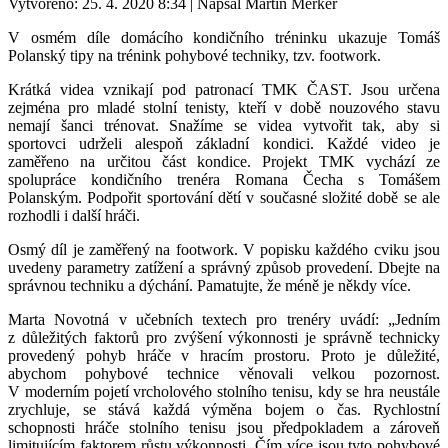
Vytvořeno: 25. 4. 2020 8:34
|
Napsal Martin Merker
V osmém díle domácího kondičního tréninku ukazuje Tomáš
Polanský tipy na trénink pohybové techniky, tzv. footwork.
Krátká videa vznikají pod patronací TMK ČAST. Jsou určena
zejména pro mladé stolní tenisty, kteří v době nouzového stavu
nemají šanci trénovat. Snažíme se videa vytvořit tak, aby si
sportovci udrželi alespoň základní kondici. Každé video je
zaměřeno na určitou část kondice. Projekt TMK vychází ze
spolupráce kondičního trenéra Romana Čecha s Tomášem
Polanským. Podpořit sportování dětí v současné složité době se ale
rozhodli i další hráči.
Osmý díl je zaměřený na footwork. V popisku každého cviku jsou
uvedeny parametry zatížení a správný způsob provedení. Dbejte na
správnou techniku a dýchání. Pamatujte, že méně je někdy více.
Marta Novotná v učebních textech pro trenéry uvádí: „Jedním
z důležitých faktorů pro zvýšení výkonnosti je správně technicky
provedený pohyb hráče v hracím prostoru. Proto je důležité,
abychom pohybové technice věnovali velkou pozornost.
V moderním pojetí vrcholového stolního tenisu, kdy se hra neustále
zrychluje, se stává každá výměna bojem o čas. Rychlostní
schopnosti hráče stolního tenisu jsou předpokladem a zároveň
limitujícím faktorem růstu výkonnosti. Čím více jsou tyto pohybové