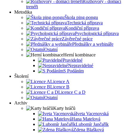
Rozhovory - domácí
trenéři
Metodika
Škola ping-pongu
Technická příprava
Kondiční příprava
Psychologická příprava
Závěrečné práce
Přednášky a webináře
Ostatní
Herní kombinace
Pravidelné
Nepravidelné
S Podáním
Školení
Licence A
Licence B
Licence C a D
Ostatní
Archiv
Karty hráčů
Iveta Vacenovská
Hana Matelová
Lubomír Jančařík
Zdena Blašková