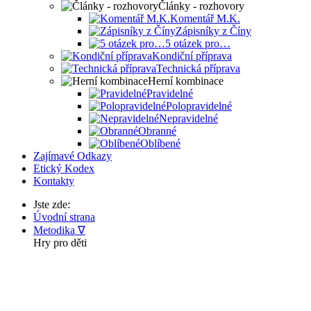
Články - rozhovory
Komentář M.K.
Zápisníky z Číny
5 otázek pro…
Kondiční příprava
Technická příprava
Herní kombinace
Pravidelné
Polopravidelné
Nepravidelné
Obranné
Oblíbené
Zajímavé Odkazy
Etický Kodex
Kontakty
Jste zde:
Úvodní strana
Metodika ∇
Hry pro děti