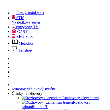
Český stolní tenis
STIS
Výsledkový servis
ping-pong TV
ČAST
REGISTR
Metodika
Fanshop
Jednotný tréninkový systém
Články - rozhovory
Rozhovory s legendami
Rozhovory -
zahraniční trenéři