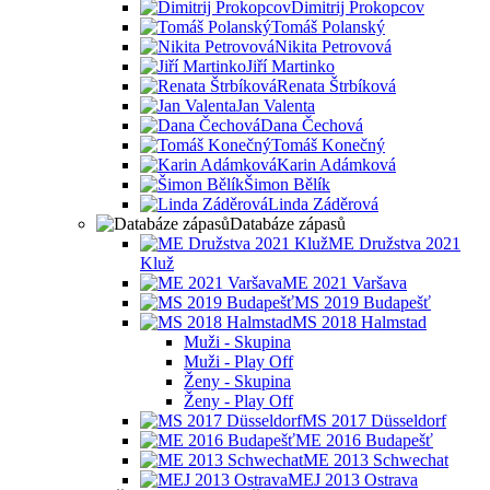
Dimitrij Prokopcov
Tomáš Polanský
Nikita Petrovová
Jiří Martinko
Renata Štrbíková
Jan Valenta
Dana Čechová
Tomáš Konečný
Karin Adámková
Šimon Bělík
Linda Záděrová
Databáze zápasů
ME Družstva 2021
Kluž
ME 2021 Varšava
MS 2019 Budapešť
MS 2018 Halmstad
Muži - Skupina
Muži - Play Off
Ženy - Skupina
Ženy - Play Off
MS 2017 Düsseldorf
ME 2016 Budapešť
ME 2013 Schwechat
MEJ 2013 Ostrava