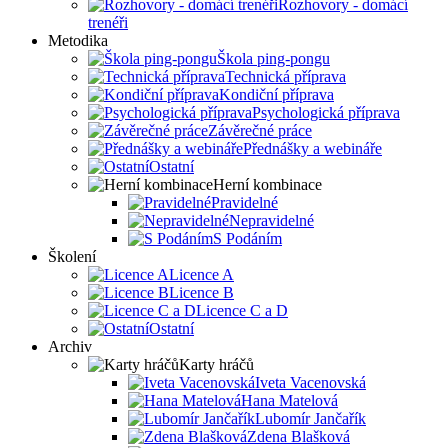
Rozhovory - domácí
trenéři
Metodika
Škola ping-pongu
Technická příprava
Kondiční příprava
Psychologická příprava
Závěrečné práce
Přednášky a webináře
Ostatní
Herní kombinace
Pravidelné
Nepravidelné
S Podáním
Školení
Licence A
Licence B
Licence C a D
Ostatní
Archiv
Karty hráčů
Iveta Vacenovská
Hana Matelová
Lubomír Jančařík
Zdena Blašková